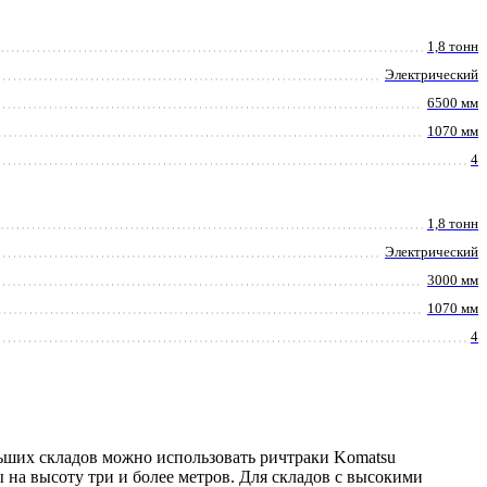
1,8 тонн
Электрический
6500 мм
1070 мм
4
1,8 тонн
Электрический
3000 мм
1070 мм
4
ьших складов можно использовать ричтраки Komatsu
 на высоту три и более метров. Для складов с высокими