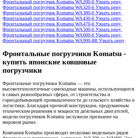
Фронтальный погрузчик Komatsu WA200-6
Узнать цену
Фронтальный погрузчик Komatsu WA320-6
Узнать цену
Фронтальный погрузчик Komatsu WA380-6
Узнать цену
Фронтальный погрузчик Komatsu WA430-6
Узнать цену
Фронтальный погрузчик Komatsu WA470-6
Узнать цену
Фронтальный погрузчик Komatsu WA500-6
Узнать цену
Фронтальный погрузчик Komatsu WA600-6
Узнать цену
Фронтальный погрузчик Komatsu WA900-8R
Узнать цену
Фронтальные погрузчики Komatsu -
купить японские ковшовые
погрузчики
Фронтальные погрузчики Komatsu — это
высокотехнологичные самоходные машины, использующиеся
в самых разнообразных сферах, от строительства и
горнодобывающей промышленности до сельского хозяйства и
логистики. Благодаря прочной конструкции, продуманным
техническим решениям и мощности дизельных двигателей,
модели погрузчиков Komatsu заслужили признание на
мировом рынке.
Компания Komatsu производит несколько модельных рядов