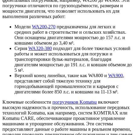
фронтальных погрузчиков, например, WA200 до WA900. Эти
погрузчики отличаются по грузоподъёмности, размерам и
мощности двигателя, что позволяет использовать их для
выполнения различных работ:
Модели
WA200-270
предназначены для легких и
средних работ в строительстве и сельских хозяйствах.
Они оснащены двигателями мощностью до 157 л.с. и
ковшами объемом до 3,40 м³.
Серия
WA320-380
подходит для более тяжелых условий
работы и может использоваться для погрузки и
транспортировки бульк-материалов, благодаря
двигателям мощностью до 191 л.с. и ковшам объемом до
5 м³.
Верхний конец линейки, такие как WA800 и
WA900
,
представляет собой тяжелую технику для
горнодобывающей промышленности и карьеров с
двигателями более 850 л.с. и ковшами на 11-13 м³.
Ключевые особенности
погрузчиков Komatsu
включают
высокую надежность и прочность, использование передовых
технологий Komatsu, как например, систем KOMTRAX или
Komatsu CARE, обеспечивающие проактивное управление
машинами и упрощение обслуживания. Эти системы
предоставляют данные о работе машины в реальном времени,
позволяя проводить предиктивное обслуживание и тем самым