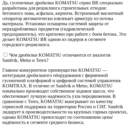
Да, гусеничные дробилки KOMATSU серии BR специально
разработаны для рециклинга строительных отходов:
бетонного лома, асфальта, кирпича. Встроенный магнитный
сепаратор автоматически извлекает арматуру из потока
материала. Установки оснащены системой защиты от
нераздробляемых предметов (гидравлический
предохранитель), что критично при работе с боем бетона. Это
делает KOMATSU BR одним из лидеров в сегменте
городского рециклинга.
Чем дробилки KOMATSU отличаются от аналогов
Sandvik, Metso и Terex?
Главное конкурентное преимущество KOMATSU —
интеграция дробильного оборудования с фирменной
гусеничной платформой и цифровой системой управления
KOMTRAX. В отличие от Sandvik и Metso, KOMATSU
изначально производит собственное ходовое шасси, что
обеспечивает лучшую надёжность узла передвижения. В
сравнении с Terex, KOMATSU выигрывает по качеству
сервисной поддержки на территории России и СНГ. Sandvik
лидирует в производительности на крупных горных проектах,
однако KOMATSU превосходит по соотношению цена/
надёжность в сегменте среднего бизнеса.