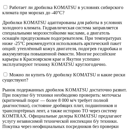
Работает ли дробилка KOMATSU в условиях сибирского
климата при морозах до -40°C?
Дробилки KOMATSU адаптированы для работы в условиях
холодного климата. Гидравлическая система заправляется
специальными морозостойкими маслами, а двигатель
оснащён предпусковым подогревателем. При температурах
ниже -25°C рекомендуется использовать арктический пакет
опций: утеплённый кожух двигателя, подогрев гидробака и
аккумулятора повышенной ёмкости. Многие российские
карьеры в Красноярском крае и Якутии успешно
эксплуатируют технику KOMATSU круглогодично.
Можно ли купить б/у дробилку KOMATSU и какие риски
существуют?
Рынок подержанных дробилок KOMATSU достаточно развит.
При покупке б/у техники необходимо проверить: моточасы
(критичный порог — более 8 000 м/ч требует полной
диагностики), состояние дробящих плит, подшипников и
транспортёрных лент, а также историю ТО через систему
KOMTRAX. Официальные дилеры KOMATSU предлагают
услугу независимой технической инспекции б/у техники.
Покупка через неофициальных посредников без проверки