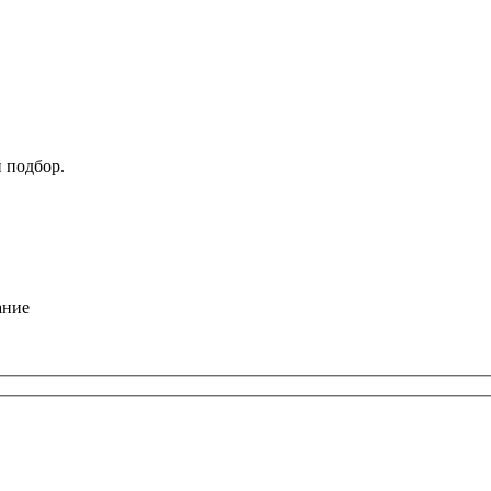
 подбор.
ание