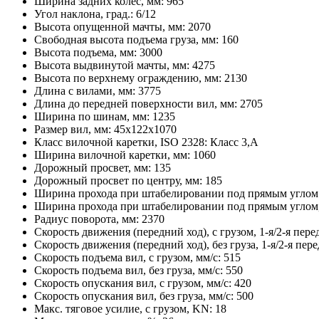
Ширина задних колес, мм:
965
Угол наклона, град.:
6/12
Высота опущенной мачты, мм:
2070
Свободная высота подъема груза, мм:
160
Высота подъема, мм:
3000
Высота выдвинутой мачты, мм:
4275
Высота по верхнему ограждению, мм:
2130
Длина с вилами, мм:
3775
Длина до передней поверхности вил, мм:
2705
Ширина по шинам, мм:
1235
Размер вил, мм:
45x122x1070
Класс вилочной каретки, ISO 2328:
Класс 3,A
Ширина вилочной каретки, мм:
1060
Дорожный просвет, мм:
135
Дорожный просвет по центру, мм:
185
Ширина прохода при штабелировании под прямым углом
Ширина прохода при штабелировании под прямым углом,
Радиус поворота, мм:
2370
Скорость движения (передний ход), с грузом, 1-я/2-я перед
Скорость движения (передний ход), без груза, 1-я/2-я пере
Скорость подъема вил, с грузом, мм/с:
515
Скорость подъема вил, без груза, мм/с:
550
Скорость опускания вил, с грузом, мм/с:
420
Скорость опускания вил, без груза, мм/с:
500
Макс. тяговое усилие, с грузом, KN:
18