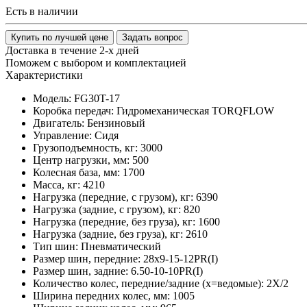
Есть в наличии
Купить по лучшей цене
Задать вопрос
Доставка в течение 2-х дней
Поможем с выбором и комплектацией
Характеристики
Модель:
FG30T-17
Коробка передач:
Гидромеханическая TORQFLOW
Двигатель:
Бензиновый
Управление:
Сидя
Грузоподъемность, кг:
3000
Центр нагрузки, мм:
500
Колесная база, мм:
1700
Масса, кг:
4210
Нагрузка (передние, с грузом), кг:
6390
Нагрузка (задние, с грузом), кг:
820
Нагрузка (передние, без груза), кг:
1600
Нагрузка (задние, без груза), кг:
2610
Тип шин:
Пневматический
Размер шин, передние:
28x9-15-12PR(I)
Размер шин, задние:
6.50-10-10PR(I)
Количество колес, передние/задние (x=ведомые):
2Х/2
Ширина передних колес, мм:
1005