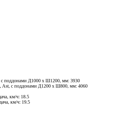
 с поддонами Д1000 х Ш1200, мм:
3930
 Ast, с поддонами Д1200 x Ш800, мм:
4060
ача, км/ч:
18.5
дача, км/ч:
19.5