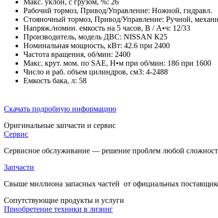
Макс. уклон, с грузом, %:
26
Рабочий тормоз, Привод/Управление:
Ножной, гидравл.
Стояночный тормоз, Привод/Управление:
Ручной, механи
Напряж./номин. емкость на 5 часов, В / А•ч:
12/33
Производитель, модель ДВС:
NISSAN К25
Номинальная мощность, кВт:
42.6 при 2400
Частота вращения, об/мин:
2400
Макс. крут. мом. пo SAE, Н•м при об/мин:
186 при 1600
Число и раб. объем цилиндров, см3:
4-2488
Емкость бака, л:
58
Скачать подробную информацию
Оригинальные
запчасти и сервис
Сервис
Сервисное обслуживание — решение проблем любой сложности
Запчасти
Свыше миллиона запасных частей от официальных поставщиков
Cопутствующие
продукты и услуги
Приобретение техники в лизинг