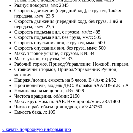
Радиус поворота, мм:
2845
Скорость движения (передний ход), с грузом, 1-я/2-я
передача, км/ч:
23,5
Скорость движения (передний ход), без груза, 1-я/2-я
передача, км/ч:
23,5
Скорость подъема вил, с грузом, мм/с:
485
Скорость подъема вил, без груза, мм/с:
505
Скорость опускания вил, с грузом, мм/с:
500
Скорость опускания вил, без груза, мм/с:
500
Макс. тяговое усилие, с грузом, KN:
34
Макс. уклон, с грузом, %:
33
Рабочий тормоз, Привод/Управление:
Ножной, гидравл.
Стояночный тормоз, Привод/Управление:
Ручной,
механич.
Напряж./номин. емкость на 5 часов, В / А•ч:
24/52
Производитель, модель ДВС:
Komatsu SAA4D95LE-5-A
Номинальная мощность, кВт:
50.8
Частота вращения, об/мин:
2150
Макс. крут. мом. пo SAE, Н•м при об/мин:
287/1400
Число и раб. объем цилиндров, см3:
4/3260
Емкость бака, л:
105
Скачать подробную информацию