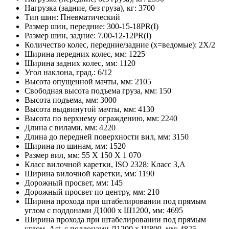
Нагрузка (задние, без груза), кг:
3700
Тип шин:
Пневматический
Размер шин, передние:
300-15-18PR(I)
Размер шин, задние:
7.00-12-12PR(I)
Количество колес, передние/задние (x=ведомые):
2Х/2
Ширина передних колес, мм:
1225
Ширина задних колес, мм:
1120
Угол наклона, град.:
6/12
Высота опущенной мачты, мм:
2105
Свободная высота подъема груза, мм:
150
Высота подъема, мм:
3000
Высота выдвинутой мачты, мм:
4130
Высота по верхнему ограждению, мм:
2240
Длина с вилами, мм:
4220
Длина до передней поверхности вил, мм:
3150
Ширина по шинам, мм:
1520
Размер вил, мм:
55 X 150 X 1 070
Класс вилочной каретки, ISO 2328:
Класс 3,A
Ширина вилочной каретки, мм:
1190
Дорожный просвет, мм:
145
Дорожный просвет по центру, мм:
210
Ширина прохода при штабелировании под прямым
углом с поддонами Д1000 х Ш1200, мм:
4695
Ширина прохода при штабелировании под прямым
углом, Ast, с поддонами Д1200 x Ш800, мм:
4825