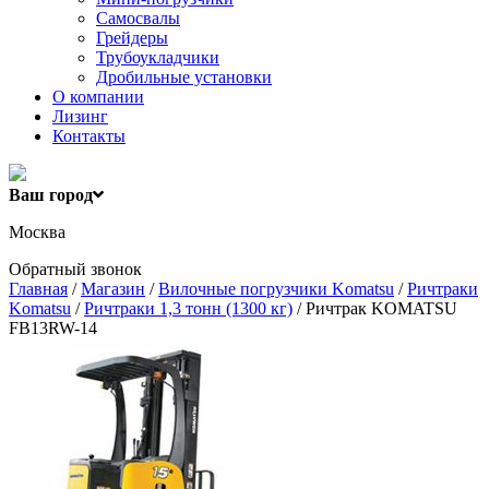
Самосвалы
Грейдеры
Трубоукладчики
Дробильные установки
О компании
Лизинг
Контакты
Ваш город
Москва
Обратный звонок
Главная
/
Магазин
/
Вилочные погрузчики Komatsu
/
Ричтраки
Komatsu
/
Ричтраки 1,3 тонн (1300 кг)
/ Ричтрак KOMATSU
FB13RW-14