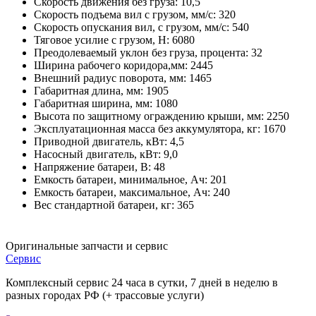
Скорость движения без груза:
10,5
Скорость подъема вил с грузом, мм/с:
320
Скорость опускания вил, с грузом, мм/с:
540
Тяговое усилие с грузом, H:
6080
Преодолеваемый уклон без груза, процента:
32
Ширина рабочего коридора,мм:
2445
Внешний радиус поворота, мм:
1465
Габаритная длина, мм:
1905
Габаритная ширина, мм:
1080
Высота по защитному ограждению крыши, мм:
2250
Эксплуатационная масса без аккумулятора, кг:
1670
Приводной двигатель, кВт:
4,5
Насосный двигатель, кВт:
9,0
Напряжение батареи, В:
48
Емкость батареи, минимальное, Ач:
201
Емкость батареи, максимальное, Ач:
240
Вес стандартной батареи, кг:
365
Оригинальные
запчасти и сервис
Сервис
Комплексный сервис 24 часа в сутки, 7 дней в неделю в
разных городах РФ (+ трассовые услуги)