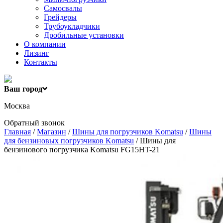
Самосвалы
Грейдеры
Трубоукладчики
Дробильные установки
О компании
Лизинг
Контакты
Ваш город
Москва
Обратный звонок
Главная
/
Магазин
/
Шины для погрузчиков Komatsu
/
Шины
для бензиновых погрузчиков Komatsu
/ Шины для
бензинового погрузчика Komatsu FG15HT-21