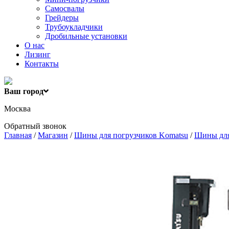
Самосвалы
Грейдеры
Трубоукладчики
Дробильные установки
О нас
Лизинг
Контакты
Ваш город
Москва
Обратный звонок
Главная
/
Магазин
/
Шины для погрузчиков Komatsu
/
Шины для