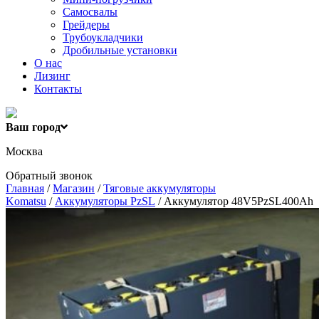
Самосвалы
Грейдеры
Трубоукладчики
Дробильные установки
О нас
Лизинг
Контакты
Ваш город
Москва
Обратный звонок
Главная
/
Магазин
/
Тяговые аккумуляторы
Komatsu
/
Аккумуляторы PzSL
/ Аккумулятор 48V5PzSL400Ah