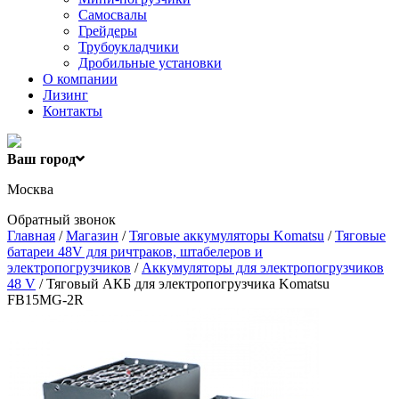
Самосвалы
Грейдеры
Трубоукладчики
Дробильные установки
О компании
Лизинг
Контакты
Ваш город
Москва
Обратный звонок
Главная
/
Магазин
/
Тяговые аккумуляторы Komatsu
/
Тяговые
батареи 48V для ричтраков, штабелеров и
электропогрузчиков
/
Аккумуляторы для электропогрузчиков
48 V
/ Тяговый АКБ для электропогрузчика Komatsu
FB15MG-2R