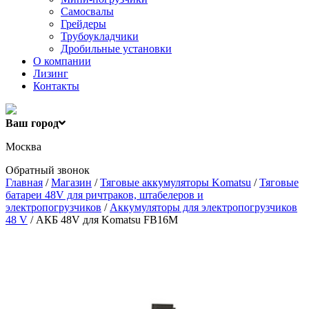
Самосвалы
Грейдеры
Трубоукладчики
Дробильные установки
О компании
Лизинг
Контакты
Ваш город
Москва
Обратный звонок
Главная
/
Магазин
/
Тяговые аккумуляторы Komatsu
/
Тяговые
батареи 48V для ричтраков, штабелеров и
электропогрузчиков
/
Аккумуляторы для электропогрузчиков
48 V
/ АКБ 48V для Komatsu FB16M